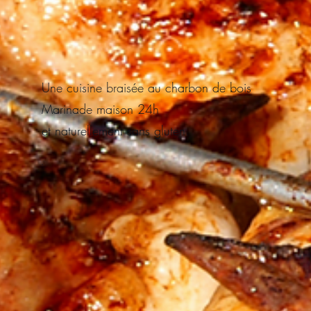
Une cuisine braisée au charbon de bois
Marinade maison 24h
et naturellement sans gluten.