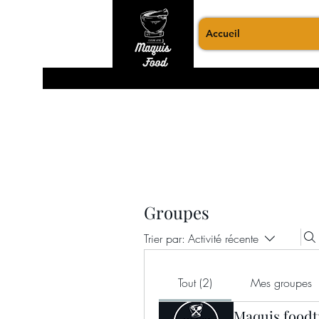
Accueil
Groupes
Trier par:
Activité récente
Tout (2)
Mes groupes
Maquis foodt