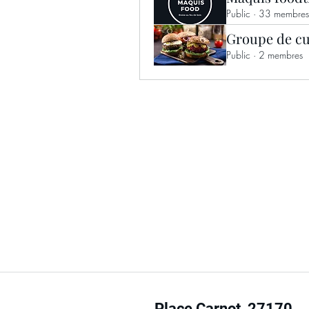
Public
·
33 membres
Groupe de cu
Public
·
2 membres
Le Maquis Food
Place Carnot, 27170