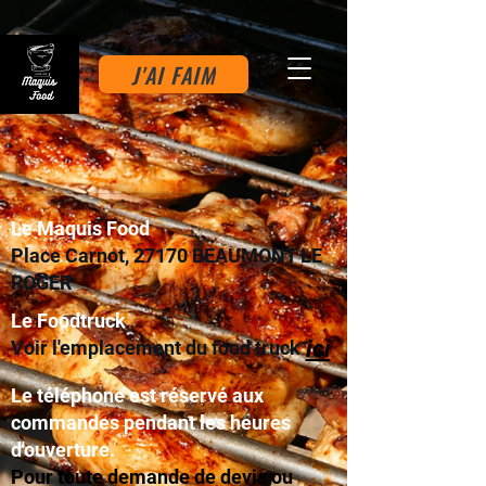
J'AI FAIM
Le Maquis Food
Place Carnot, 27170 BEAUMONT LE
ROGER
Le Foodtruck
ici
Voir l'emplacement du food truck
Le téléphone est réservé aux
commandes pendant les heures
d'ouverture.
Pour toute demande de devis ou