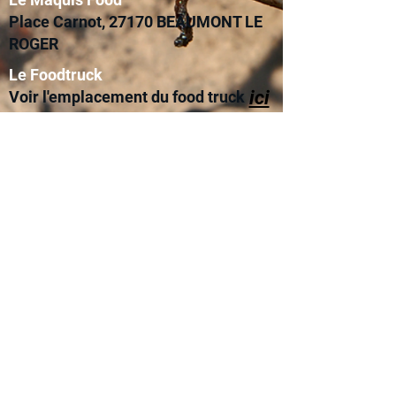
Place Carnot, 27170 BEAUMONT LE
ROGER
Le Foodtruck
ici
Voir l'emplacement du food truck
Le téléphone est réservé aux
commandes pendant les heures
d'ouverture.
Pour toute demande de devis ou
d'événement, merci d'utiliser le
formulaire
ci-dessous :
Devis en ligne
Espace Organisateurs
07 55 91 22 89