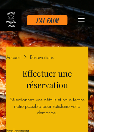
J'AI FAIM
Accueil
Réservations
Effectuer une
réservation
Sélectionnez vos détails et nous ferons
notre possible pour satisfaire votre
demande.
Emplacement