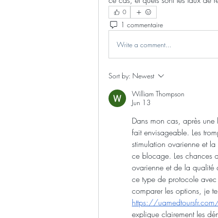
ce cas, et quels sont les taux de 
0
1 commentaire
Write a comment...
Sort by:
Newest
William Thompson
Jun 13
Dans mon cas, après une li
fait envisageable. Les trom
stimulation ovarienne et la
ce blocage. Les chances de
ovarienne et de la qualité
ce type de protocole avec 
https://uamedtoursfr.com/b
explique clairement les dé