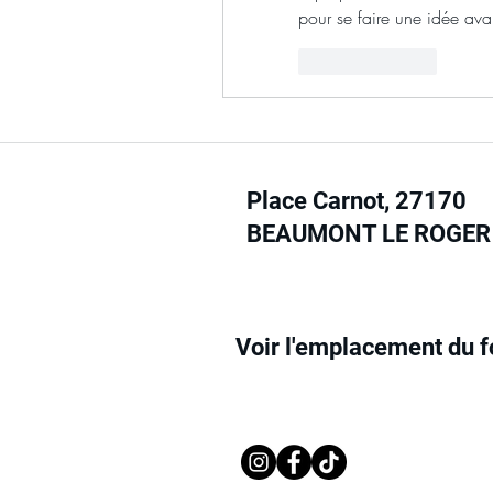
pour se faire une idée avan
Like
Reply
Le Maquis Food
Place Carnot, 27170
BEAUMONT LE ROGER
Le Foodtruck
Voir l'emplacement du f