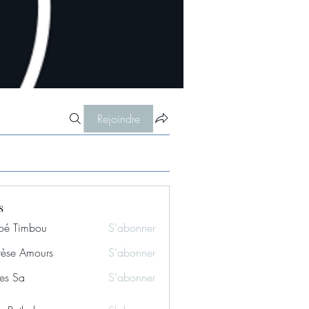
Rejoindre
s
oé Timbou
S'abonner
rèse Amours
S'abonner
es Sa
S'abonner