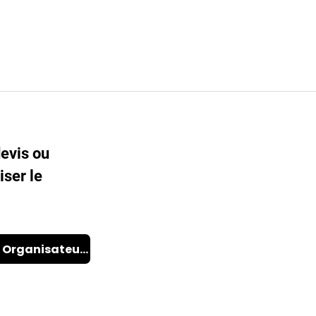
vé aux commandes
erture.
evis ou
iser le
Espace Organisateurs