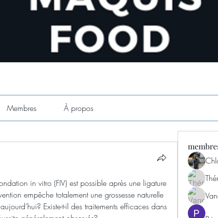
Membres
À propos
membre
Chl
Thé
ondation in vitro (FIV) est possible après une ligature 
rvention empêche totalement une grossesse naturelle 
Van
aujourd’hui? Existe-t-il des traitements efficaces dans 