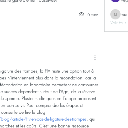
réussite généralement observés?
Pri
mum
16 vues
mumruis
Voir tous
gature des trompes, la FIV reste une option tout à 
pes n’interviennent plus dans la fécondation, car la 
 fécondation en laboratoire permettent de contourner 
 succès dépendent surtout de l’âge, de la réserve 
 du sperme. Plusieurs cliniques en Europe proposent 
un bon suivi. Pour comprendre les étapes et 
comparer les options, je te conseille de lire le blog 
log/article/fiv-en-cas-de-ligature-des-trompes
, qui 
marches et les coûts. C’est une bonne ressource 