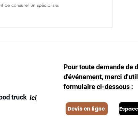
t de consulter un spécialiste.
Le téléphone est réser
pendant les heures d'ouv
Pour toute demande de d
d'événement, merci d'util
formulaire
ci-dessous :
ood truck
ici
Devis en ligne
07 55 91 22 89