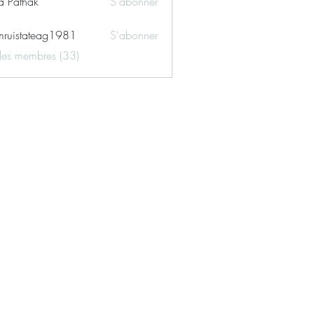
ya Pathak
S'abonner
ruistateag1981
S'abonner
tateag1981
 les membres (33)