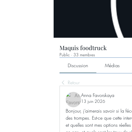
Maquis foodtruck
Public
·
33 membres
Discussion
Médias
Retour
Anna Favorskaya
13 juin 2026
Bonjour, j’aimerais savoir si la féc
des trompes. Est-ce que cette inte
et quelles sont mes options réelles 